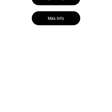
Más Info
Un programa CVPB 
para cada etapa
Los campus infantiles y juveniles de 
CVPB Academy están diseñados para 
que niños y jóvenes aprovechen sus 
vacaciones para seguir entrenando, 
mejorar su juego y convivir con otros 
jugadores/as en un entorno dinámico, 
formativo y motivador.