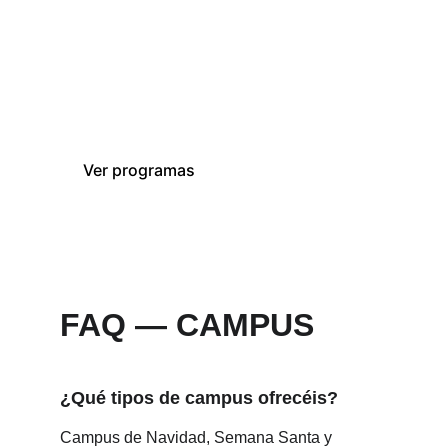
Encuentra la edición que mejor encaja 
contigo y vive una experiencia intensiva 
de entrenamiento con CVPB Academy
Contactar con
Ver programas
CVPB Academy
FAQ — CAMPUS
¿Qué tipos de campus ofrecéis?
Campus de Navidad, Semana Santa y 