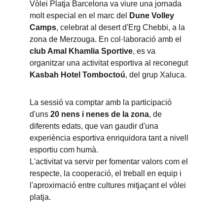
Vòlei Platja Barcelona va viure una jornada 
molt especial en el marc del 
Dune Volley 
Camps
, celebrat al desert d'Erg Chebbi, a la 
zona de Merzouga. En col·laboració amb el 
club Amal Khamlia Sportive
, es va 
organitzar una activitat esportiva al reconegut 
Kasbah Hotel Tomboctoú
, del grup Xaluca.
La sessió va comptar amb la participació 
d'uns 
20 nens i nenes de la zona
, de 
diferents edats, que van gaudir d'una 
experiència esportiva enriquidora tant a nivell 
esportiu com humà. 
L'activitat va servir per fomentar valors com el 
respecte, la cooperació, el treball en equip i 
l'aproximació entre cultures mitjaçant el vòlei 
platja.